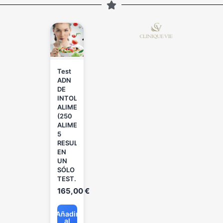
Test
ADN
DE
INTOLERANCIAS
ALIMENTARIAS
(250
ALIMENTOS):
5
RESULTADOS
EN
UN
SÓLO
TEST.
165,00
€
Añadir
al