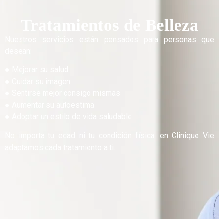
Tratamientos de Belleza
Nuestros servicios están pensados para personas que
desean:
● Mejorar su salud
● Cuidar su imagen
● Sentirse mejor consigo mismas
● Aumentar su autoestima
● Adoptar un estilo de vida saludable
No importa tu edad ni tu condición física: en Clinique Vie
adaptamos cada tratamiento a ti.