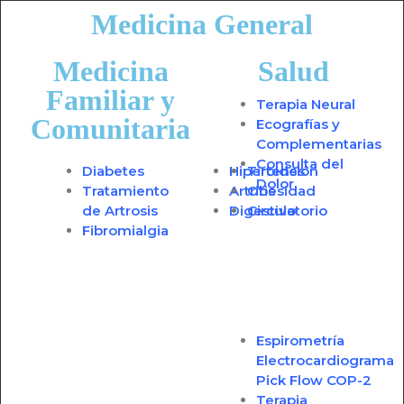
Medicina General
Medicina
Salud
Familiar y
Terapia Neural
Comunitaria
Ecografías y
Complementarias
Consulta del
Diabetes
Hipertensión
Tiroides
Dolor
Tratamiento
Artritis
Obesidad
de Artrosis
Digestivo
Circulatorio
Fibromialgia
Espirometría
Electrocardiograma
Pick Flow COP-2
Terapia