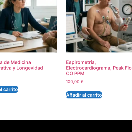
a de Medicina
Espirometría,
ativa y Longevidad
Electrocardiograma, Peak Fl
CO PPM
100,00
€
l carrito
Añadir al carrito