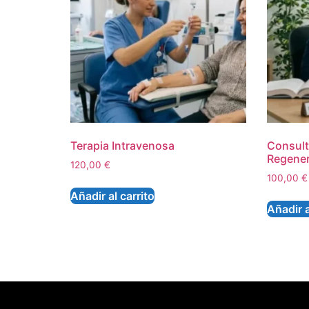
Terapia Intravenosa
Consult
Regener
120,00
€
100,00
€
Añadir al carrito
Añadir a