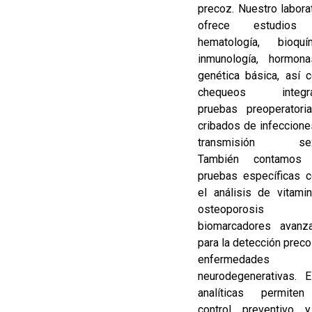
precoz. Nuestro labora
ofrece estudios
hematología, bioquím
inmunología, hormon
genética básica, así 
chequeos integra
pruebas preoperatori
cribados de infeccion
transmisión sexu
También contamos
pruebas específicas 
el análisis de vitami
osteoporosi
biomarcadores avanz
para la detección prec
enfermedades
neurodegenerativas. E
analíticas permite
control preventivo 