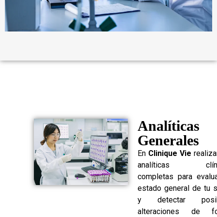
Analíticas
Generales
En
Clinique Vie
realiz
analíticas clíni
completas para evalua
estado general de tu 
y detectar posib
alteraciones de f