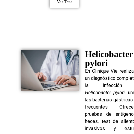
Ver Test
Helicobacter
pylori
En Clinique Vie reali
un diagnóstico comple
la infección 
Helicobacter pylori
, un
las bacterias gástrica
frecuentes. Ofrec
pruebas de antígen
heces, test de alient
invasivos y estu