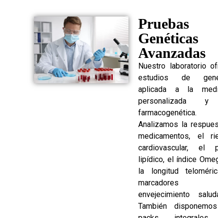
Pruebas
Genéticas
Avanzadas
Nuestro laboratorio o
estudios de gené
aplicada a la medi
personalizada y
farmacogenética.
Analizamos la respues
medicamentos, el ri
cardiovascular, el pe
lipídico, el índice Ome
la longitud teloméri
marcadores
envejecimiento saluda
También disponemo
packs integrales