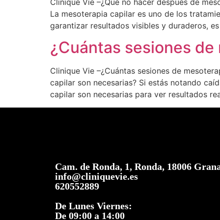
Clinique Vie –¿Qué no hacer después de meso
La mesoterapia capilar es uno de los tratamie
garantizar resultados visibles y duraderos, 
¿Cuántas sesiones de 
Clinique Vie –¿Cuántas sesiones de mesotera
capilar son necesarias? Si estás notando caí
capilar son necesarias para ver resultados re
Cam. de Ronda, 1, Ronda, 18006 Gran
info@cliniquevie.es
620552889
De Lunes Viernes:
De 09:00 a 14:00