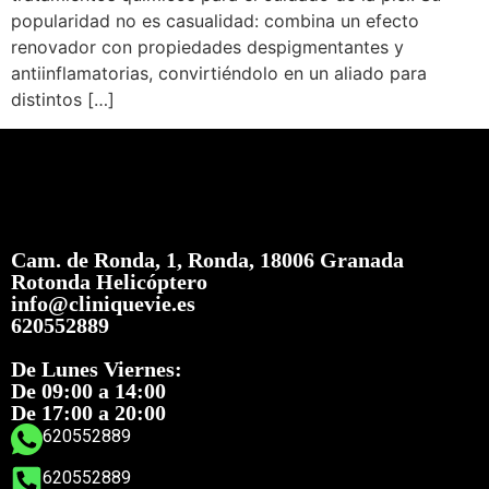
popularidad no es casualidad: combina un efecto
renovador con propiedades despigmentantes y
antiinflamatorias, convirtiéndolo en un aliado para
distintos […]
Cam. de Ronda, 1, Ronda, 18006 Granada
Rotonda Helicóptero
info@cliniquevie.es
620552889
De Lunes Viernes:
De 09:00 a 14:00
De 17:00 a 20:00
620552889
620552889