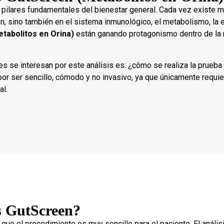
s pilares fundamentales del bienestar general. Cada vez existe ma
ión, sino también en el sistema inmunológico, el metabolismo, la
tabolitos en Orina)
están ganando protagonismo dentro de la me
s se interesan por este análisis es: ¿cómo se realiza la prueba
or ser sencillo, cómodo y no invasivo, ya que únicamente requie
al.
is GutScreen?
ue el procedimiento es muy sencillo para el paciente. El análisis