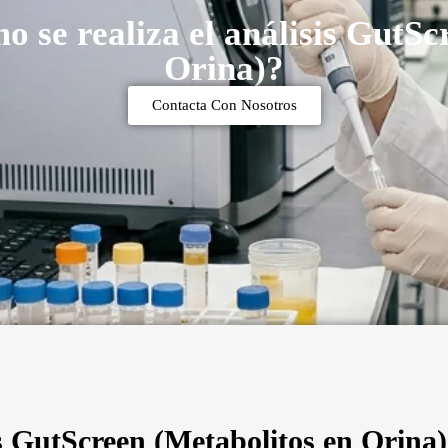
o se realiza el análisis GutSc
Orina)?
Contacta Con Nosotros
is GutScreen (Metabolitos en Orina