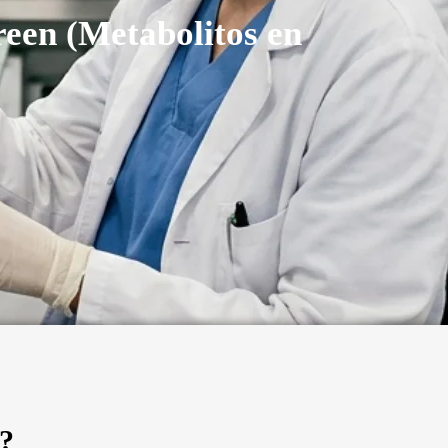
reen (Metabolitos en
)?