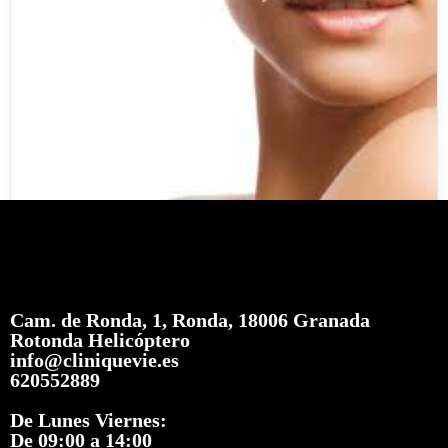
MEDICINA ESTÉTICA
TRATAMIENTOS FACIALES
Sesión tratamiento Eliminación Surco Nasogeniano
199,00
€
Cam. de Ronda, 1, Ronda, 18006 Granada
Rotonda Helicóptero
info@cliniquevie.es
620552889
De Lunes Viernes:
De 09:00 a 14:00