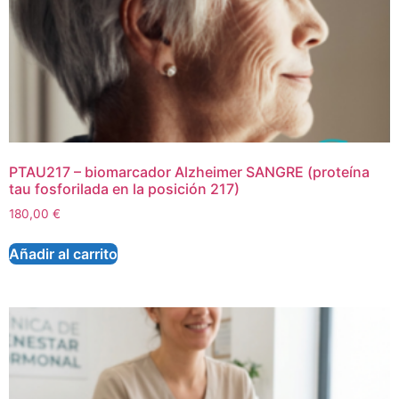
PTAU217 – biomarcador Alzheimer SANGRE (proteína
tau fosforilada en la posición 217)
180,00
€
Añadir al carrito